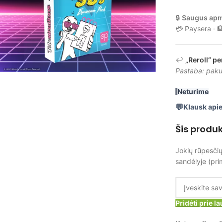
🔒
Saugus ap
💳 Paysera · 
↩️
„Reroll“ pe
Pastaba: pakuo
Neturime
Klausk apie
Šis produ
Jokių rūpesčių
sandėlyje (pri
Pridėti prie 