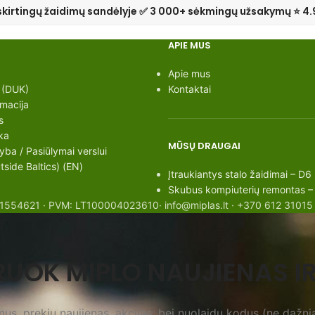
skirtingų žaidimų sandėlyje ✅ 3 000+ sėkmingų užsakymų ⭐ 4.
APIE MUS
Apie mus
 (DUK)
Kontaktai
rmacija
s
ka
MŪSŲ DRAUGAI
ba / Pasiūlymai verslui
side Baltics) (EN)
Įtraukiantys stalo žaidimai – D6
Skubus kompiuterių remontas –
: 301554621 · PVM: LT100004023610· info@miplas.lt · +370 612 31015
UOK MIPLO NAUJIENAS IR
s, prekių naujienas, akcijas, bei nuolaidų kodus (ne dažnia