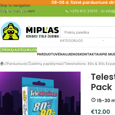
08-06 d. fizinė parduotuvė dir
Skip to navigation
Skip to main content
📞
+370 612 31015
· ✉️
info@
SELECT LANGUAGE
KATEGORIJOS
PREKIŲ KATEGORIJOS
PARDUOTUVĖ
NAUJIENOS
KONTAKTAI
APIE MU
/
Parduotuvė
/
Žaidimų papildymai
/
Telestrations: 80s & 90s Expa
Teles
Pack
15-30 m
€
12.00