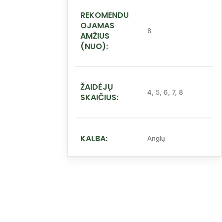
REKOMENDU
OJAMAS
8
AMŽIUS
(NUO):
ŽAIDĖJŲ
4
,
5
,
6
,
7
,
8
SKAIČIUS:
KALBA:
Anglų