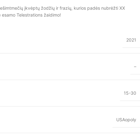
dešimtmečių įkvėptų žodžių ir frazių, kurios padės nubrėžti XX
e esamo Telestrations žaidimo!
2021
–
15-30
USAopoly