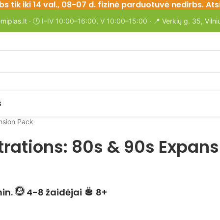
bs tik iki 14 val., 08-07 d. fizinė parduotuvė nedirbs. 
miplas.lt
· 🕐 I–IV 10:00–16:00, V 10:00–15:00 · 📍
Verkių g. 35, Vilni
S
nsion Pack
trations: 80s & 90s Expans
in.
4-8 žaidėjai
8+