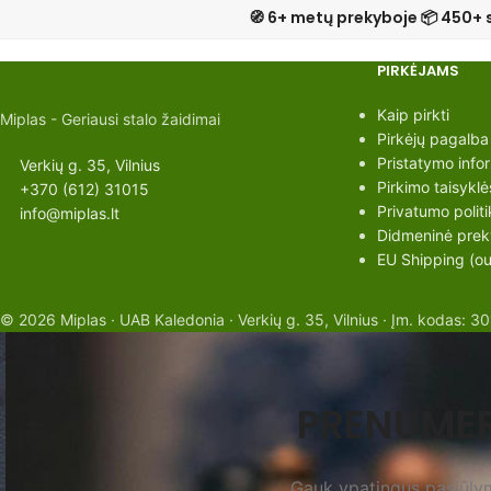
🧭 6+ metų prekyboje 📦 450+ 
PIRKĖJAMS
Kaip pirkti
Miplas - Geriausi stalo žaidimai
Pirkėjų pagalba
Pristatymo info
Verkių g. 35, Vilnius
Pirkimo taisyklė
+370 (612) 31015
Privatumo politi
info@miplas.lt
Didmeninė preky
EU Shipping (out
© 2026 Miplas · UAB Kaledonia · Verkių g. 35, Vilnius · Įm. kodas
PRENUMER
Gauk ypatingus pasiūlymu