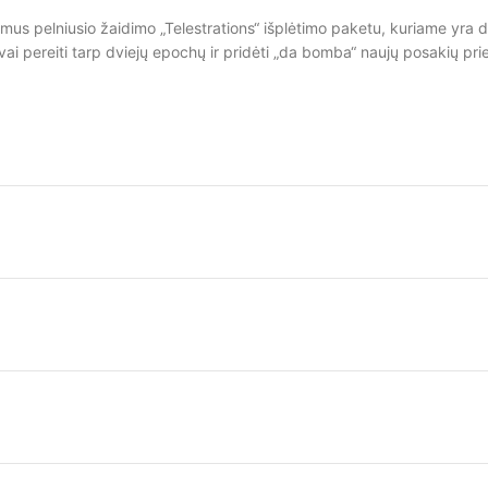
imus pelniusio žaidimo „Telestrations“ išplėtimo paketu, kuriame yra 
ai pereiti tarp dviejų epochų ir pridėti „da bomba“ naujų posakių pri