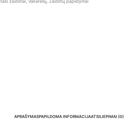
talo žaidimai
,
Vakarėlių
,
Žaidimų papildymai
APRAŠYMAS
PAPILDOMA INFORMACIJA
ATSILIEPIMAI (0)