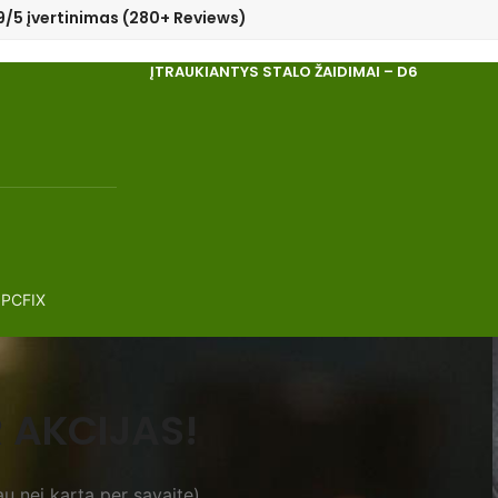
9/5 įvertinimas (280+ Reviews)
ĮTRAUKIANTYS STALO ŽAIDIMAI – D6
 PCFIX
 AKCIJAS!
u nei kartą per savaitę).