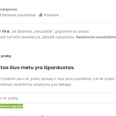
mokėjimas
 Bankinis pavedimas · 🏬 Atsiimant
r 14 d.
Jei žaidimas „nesužaidė“, grąžinkite be streso.
tė turi būti neatidaryta, plėvelė nepažeista.
Netaikoma naudotiem
 prekę
ktas šiuo metu yra išparduotas.
! Įveskite savo el. pašto adresą ir mes jums pranešime, kai tik prekė 
minimas neužtikrina užsakymo pas tiekėją).
laukimo sąrašo