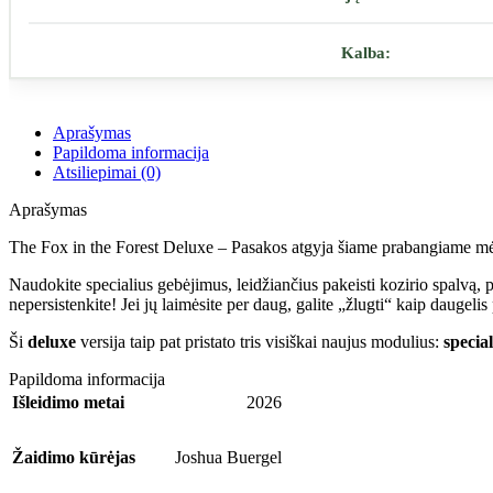
Kalba:
Aprašymas
Papildoma informacija
Atsiliepimai (0)
Aprašymas
The Fox in the Forest Deluxe – Pasakos atgyja šiame prabangiame 
Naudokite specialius gebėjimus, leidžiančius pakeisti kozirio spalvą, 
nepersistenkite! Jei jų laimėsite per daug, galite „žlugti“ kaip daugelis
Ši
deluxe
versija taip pat pristato tris visiškai naujus modulius:
specia
Papildoma informacija
Išleidimo metai
2026
Žaidimo kūrėjas
Joshua Buergel