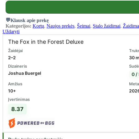
Klausk apie prekę
Kategorijos:
Kortų
,
Naujos prekės
,
Šeimai
,
Stalo žaidimai
,
Žaidima
Uždaryti
The Fox in the Forest Deluxe
Žaidėjai
Tru
2–2
30 m
Dizaineris
Sudė
Joshua Buergel
0 /
Amžius
Meta
10+
202
Įvertinimas
8.37