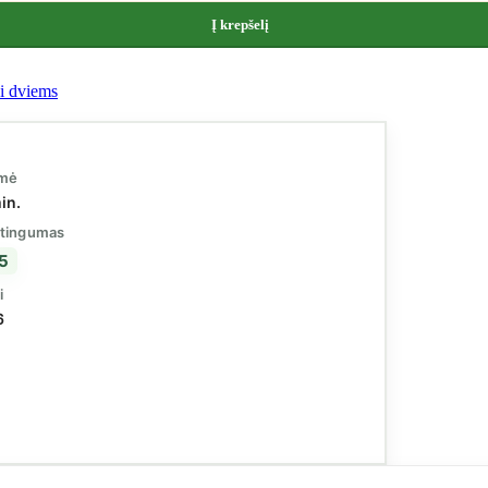
Į krepšelį
i dviems
kmė
in.
tingumas
 5
i
6