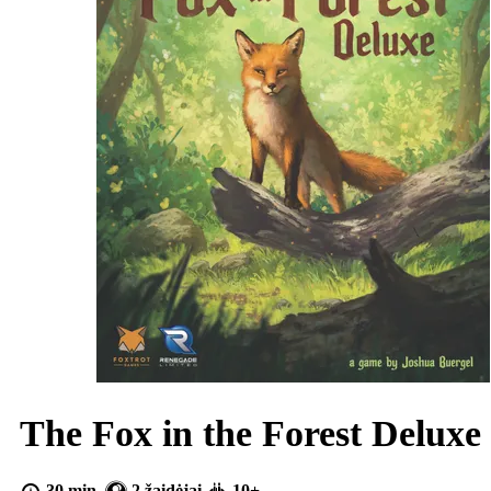
The Fox in the Forest Deluxe
30 min.
2 žaidėjai
10+