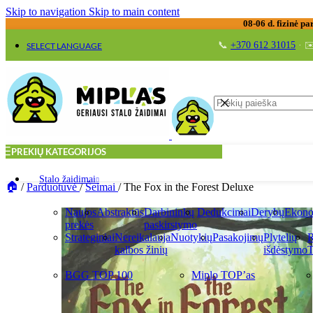
Skip to navigation
Skip to main content
08-06 d. fizinė pa
📞
+370 612 31015
· ✉
SELECT LANGUAGE
PREKIŲ KATEGORIJOS
Stalo žaidimai
/
Parduotuvė
/
Šeimai
/
The Fox in the Forest Deluxe
Naujos
Abstraktūs
Darbininkų
Dedukciniai
Derybų
Ekono
prekės
paskirstymo
Strateginiai
Nereikalauja
Nuotykių
Pasakojimų
Plytelių
R
kalbos žinių
išdėstymo
T
BGG TOP 100
Miplo TOP’as