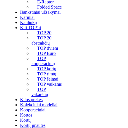
E-Raptor
Folded Space
Išankstiniai užsakymai
Kariniai
Kauliukų
Kiti TOP'ai
TOP 20
TOP 20
abstrakčių
TOP dviem
TOP Euro
TOP
kooperacinių
TOP kortų
TOP rimtų
TOP šeimai
TOP vaikams
TOP
vakarėlių
Kitos prekės
Kolekciniai modeliai
Kooperaciniai
Kortos
Kortų
Kortų įmautės