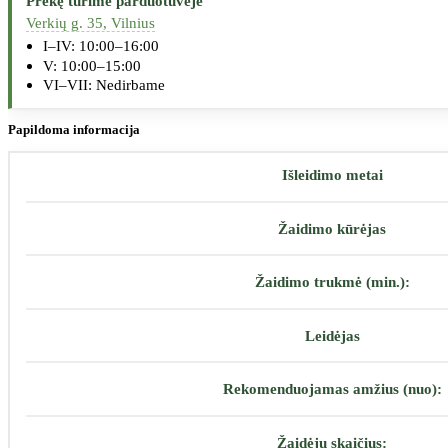
Prekę turime parduotuvėje
Verkių g. 35, Vilnius
I–IV: 10:00–16:00
V: 10:00–15:00
VI–VII: Nedirbame
Papildoma informacija
Išleidimo metai
Žaidimo kūrėjas
Žaidimo trukmė (min.):
Leidėjas
Rekomenduojamas amžius (nuo):
Žaidėjų skaičius: