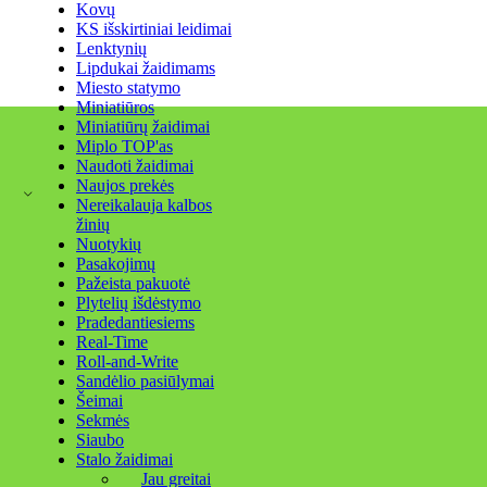
Kovų
KS išskirtiniai leidimai
Lenktynių
Lipdukai žaidimams
Miesto statymo
Miniatiūros
Miniatiūrų žaidimai
Miplo TOP'as
Naudoti žaidimai
Naujos prekės
Nereikalauja kalbos
žinių
Nuotykių
Pasakojimų
Pažeista pakuotė
Plytelių išdėstymo
Pradedantiesiems
Real-Time
Roll-and-Write
Sandėlio pasiūlymai
Šeimai
Sekmės
Siaubo
Stalo žaidimai
Jau greitai