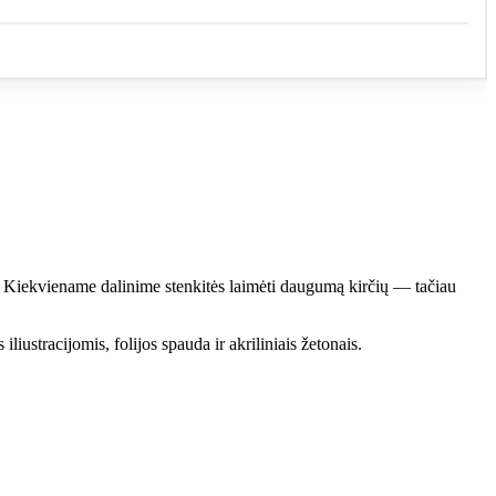
smų. Kiekviename dalinime stenkitės laimėti daugumą kirčių — tačiau
liustracijomis, folijos spauda ir akriliniais žetonais.