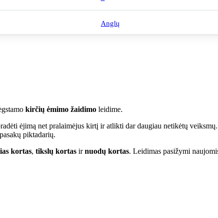
Anglų
mėgstamo
kirčių ėmimo žaidimo
leidime.
pradėti ėjimą net pralaimėjus kirtį ir atlikti dar daugiau netikėtų veik
 pasakų piktadarių.
lias kortas
,
tikslų kortas
ir
nuodų kortas
. Leidimas pasižymi naujomis i