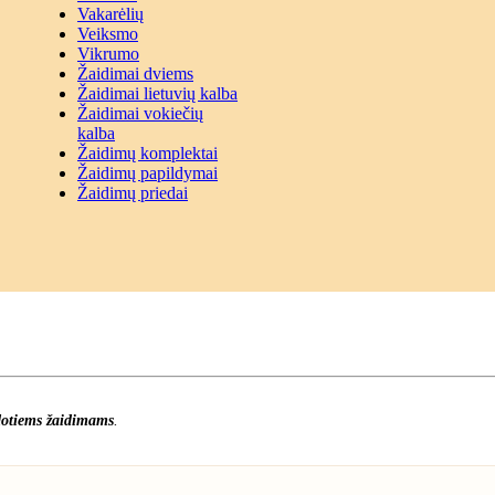
Vakarėlių
Veiksmo
Vikrumo
Žaidimai dviems
Žaidimai lietuvių kalba
Žaidimai vokiečių
kalba
Žaidimų komplektai
Žaidimų papildymai
Žaidimų priedai
otiems žaidimams
.