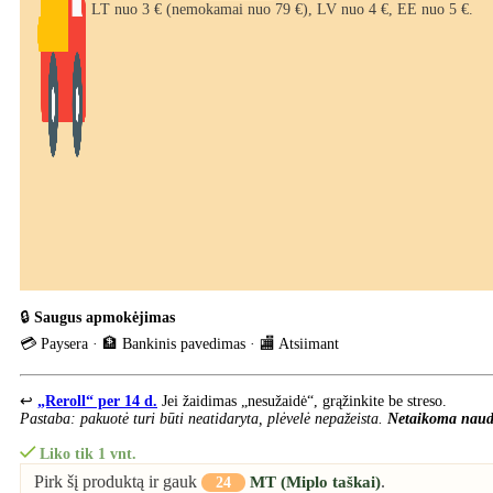
LT nuo 3 € (nemokamai nuo 79 €), LV nuo 4 €, EE nuo 5 €.
🔒
Saugus apmokėjimas
💳 Paysera · 🏦 Bankinis pavedimas · 🏬 Atsiimant
↩️
„Reroll“ per 14 d.
Jei žaidimas „nesužaidė“, grąžinkite be streso.
Pastaba: pakuotė turi būti neatidaryta, plėvelė nepažeista.
Netaikoma naud
Liko tik 1 vnt.
Pirk šį produktą ir gauk
.
MT (Miplo taškai)
24