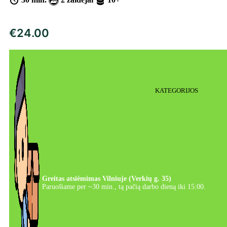
€
24.00
KATEGORIJOS
Greitas atsiėmimas Vilniuje (Verkių g. 35)
Paruošiame per ~30 min., tą pačią darbo dieną iki 15:00.