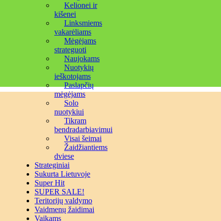
Kelionei ir
kišenei
Linksmiems
vakarėliams
Mėgėjams
strateguoti
Naujokams
Nuotykių
ieškotojams
Paslapčių
mėgėjams
Solo
nuotykiui
Tikram
bendradarbiavimui
Visai šeimai
Žaidžiantiems
dviese
Strateginiai
Sukurta Lietuvoje
Super Hit
SUPER SALE!
Teritorijų valdymo
Vaidmenų žaidimai
Vaikams