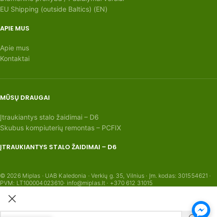
EU Shipping (outside Baltics) (EN)
APIE MUS
Apie mus
Kontaktai
MŪSŲ DRAUGAI
Įtraukiantys stalo žaidimai – D6
Skubus kompiuterių remontas – PCFIX
ĮTRAUKIANTYS STALO ŽAIDIMAI – D6
© 2026 Miplas · UAB Kaledonia · Verkių g. 35, Vilnius · Įm. kodas: 301554621 ·
PVM: LT100004023610· info@miplas.lt · +370 612 31015