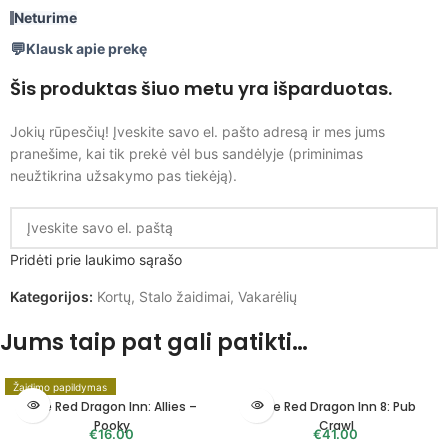
Neturime
Klausk apie prekę
Šis produktas šiuo metu yra išparduotas.
Jokių rūpesčių! Įveskite savo el. pašto adresą ir mes jums
pranešime, kai tik prekė vėl bus sandėlyje (priminimas
neužtikrina užsakymo pas tiekėją).
Pridėti prie laukimo sąrašo
Kategorijos:
Kortų
,
Stalo žaidimai
,
Vakarėlių
Jums taip pat gali patikti…
Žaidimo papildymas
The Red Dragon Inn: Allies –
The Red Dragon Inn 8: Pub
Pooky
Crawl
€
16.00
€
41.00