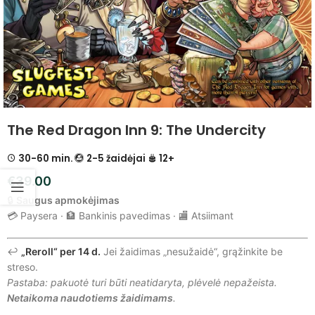
The Red Dragon Inn 9: The Undercity
30-60 min.
2-5 žaidėjai
12+
€
39.00
🔒
Saugus apmokėjimas
💳 Paysera · 🏦 Bankinis pavedimas · 🏬 Atsiimant
↩️
„Reroll“ per 14 d.
Jei žaidimas „nesužaidė“, grąžinkite be
streso.
Pastaba: pakuotė turi būti neatidaryta, plėvelė nepažeista.
Netaikoma naudotiems žaidimams
.