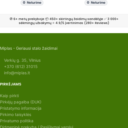
Neturime
Neturime
🧭 6+ metų prekyboje 📦 450+ skirtingų žaidimų sandėlyje ✅ 3 000+
sėkmingų užsakymų ⭐ 4.9/5 įvertinimas (280+ Reviews)
Miplas - Geriausi stalo žaidimai
Verkių g. 35, Vilnius
+370 (612) 31015
info@miplas.lt
PIRKĖJAMS
Kaip pirkti
Pirkėjų pagalba (DUK)
Pristatymo informacija
Pirkimo taisyklės
Privatumo politika
Didmeninė prekyba / Pasiūlymai verslui