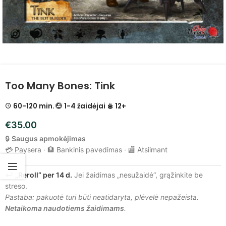
Too Many Bones: Tink
60-120 min.
1-4 žaidėjai
12+
€
35.00
🔒
Saugus apmokėjimas
💳 Paysera · 🏦 Bankinis pavedimas · 🏬 Atsiimant
↩️
„Reroll“ per 14 d.
Jei žaidimas „nesužaidė“, grąžinkite be
streso.
Pastaba: pakuotė turi būti neatidaryta, plėvelė nepažeista.
Netaikoma naudotiems žaidimams
.