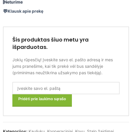
Neturime
Klausk apie prekę
Šis produktas šiuo metu yra
išparduotas.
Jokių rūpesčių! Įveskite savo el. pašto adresą ir mes
jums pranešime, kai tik prekė vėl bus sandėlyje
(priminimas neužtikrina užsakymo pas tiekėją).
Pridėti prie laukimo sąrašo
Kategorijos:
Kauliukų
,
Kooperaciniai
,
Kovų
,
Stalo žaidimai
,