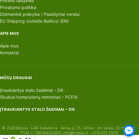
Pirkimo taisyklės
Privatumo politika
Didmeninė prekyba / Pasiūlymai verslui
EU Shipping (outside Baltics) (EN)
APIE MUS
Apie mus
Kontaktai
MŪSŲ DRAUGAI
Įtraukiantys stalo žaidimai – D6
Skubus kompiuterių remontas – PCFIX
ĮTRAUKIANTYS STALO ŽAIDIMAI – D6
© 2026 Miplas · UAB Kaledonia · Verkių g. 35, Vilnius · Įm. kodas: 301554621 ·
PVM: LT100004023610· info@miplas.lt · +370 612 31015
0