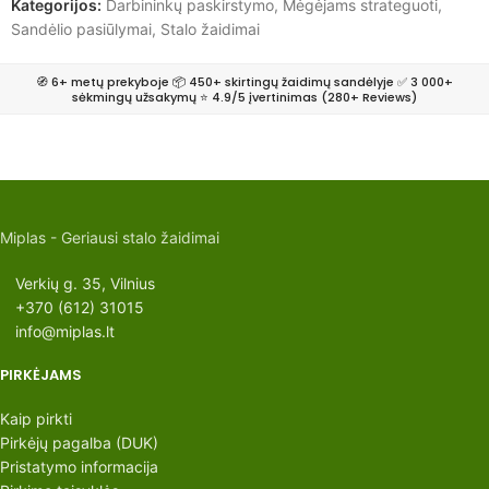
Kategorijos:
Darbininkų paskirstymo
,
Mėgėjams strateguoti
,
Sandėlio pasiūlymai
,
Stalo žaidimai
🧭 6+ metų prekyboje 📦 450+ skirtingų žaidimų sandėlyje ✅ 3 000+
sėkmingų užsakymų ⭐ 4.9/5 įvertinimas (280+ Reviews)
Miplas - Geriausi stalo žaidimai
Verkių g. 35, Vilnius
+370 (612) 31015
info@miplas.lt
PIRKĖJAMS
Kaip pirkti
Pirkėjų pagalba (DUK)
Pristatymo informacija