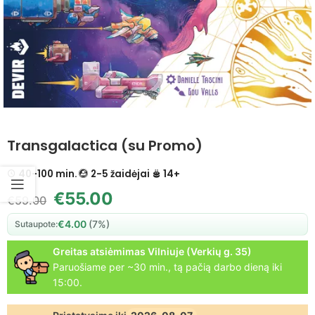
Transgalactica (su Promo)
40-100 min.
2-5 žaidėjai
14+
€
55.00
€
59.00
€
4.00
(7%)
Sutaupote:
Greitas atsiėmimas Vilniuje (Verkių g. 35)
Paruošiame per ~30 min., tą pačią darbo dieną iki
15:00.