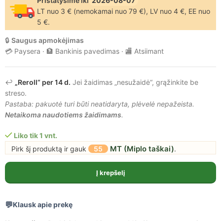
Pristatysime iki
2026-08-07
LT nuo 3 € (nemokamai nuo 79 €), LV nuo 4 €, EE nuo
5 €.
🔒
Saugus apmokėjimas
💳 Paysera · 🏦 Bankinis pavedimas · 🏬 Atsiimant
↩️
„Reroll“ per 14 d.
Jei žaidimas „nesužaidė“, grąžinkite be
streso.
Pastaba: pakuotė turi būti neatidaryta, plėvelė nepažeista.
Netaikoma naudotiems žaidimams
.
Liko tik 1 vnt.
MT (Miplo taškai)
Pirk šį produktą ir gauk
55
.
Į krepšelį
Klausk apie prekę