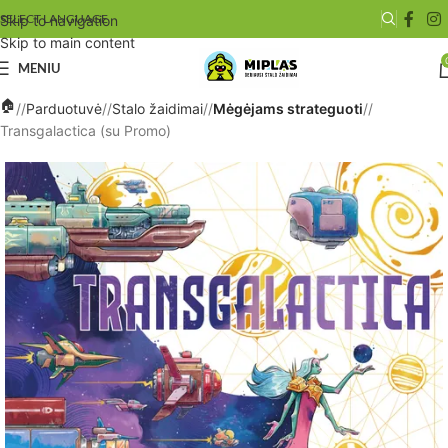
SELECT LANGUAGE
Skip to navigation
Skip to main content
MENIU
/
Parduotuvė
/
Stalo žaidimai
/
Mėgėjams strateguoti
/
Transgalactica (su Promo)