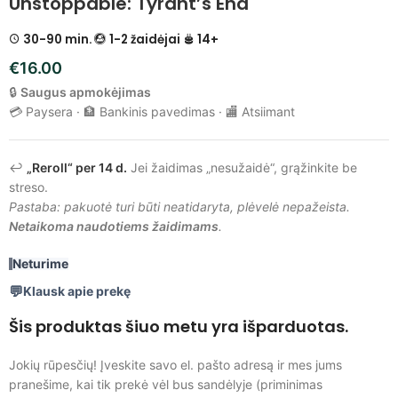
Unstoppable: Tyrant’s End
30-90 min.
1-2 žaidėjai
14+
€
16.00
🔒
Saugus apmokėjimas
💳 Paysera · 🏦 Bankinis pavedimas · 🏬 Atsiimant
↩️
„Reroll“ per 14 d.
Jei žaidimas „nesužaidė“, grąžinkite be
streso.
Pastaba: pakuotė turi būti neatidaryta, plėvelė nepažeista.
Netaikoma naudotiems žaidimams
.
Neturime
Klausk apie prekę
Šis produktas šiuo metu yra išparduotas.
Jokių rūpesčių! Įveskite savo el. pašto adresą ir mes jums
pranešime, kai tik prekė vėl bus sandėlyje (priminimas