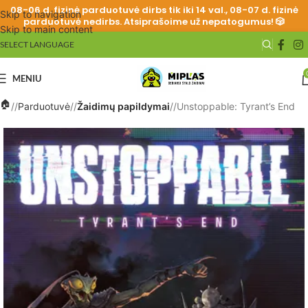
08-06 d. fizinė parduotuvė dirbs tik iki 14 val., 08-07 d. fizinė
Skip to navigation
parduotuvė nedirbs. Atsiprašoime už nepatogumus! 🎲
Skip to main content
SELECT LANGUAGE
MENIU
/
Parduotuvė
/
Žaidimų papildymai
/
Unstoppable: Tyrant’s End