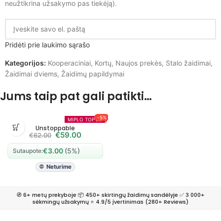
neužtikrina užsakymo pas tiekėją).
Pridėti prie laukimo sąrašo
Kategorijos:
Kooperaciniai
,
Kortų
,
Naujos prekės
,
Stalo žaidimai
,
Žaidimai dviems
,
Žaidimų papildymai
Jums taip pat gali patikti…
-5%
MIPLO TOP'as!
Unstoppable
€
59.00
€
62.00
€
3.00
(5%)
Sutaupote:
Neturime
🧭 6+ metų prekyboje 📦 450+ skirtingų žaidimų sandėlyje ✅ 3 000+
sėkmingų užsakymų ⭐ 4.9/5 įvertinimas (280+ Reviews)