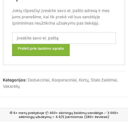
Jokių rūpesčių! Įveskite savo el. pašto adresą ir mes
jums pranešime, kai tik prekė vėl bus sandėlyje
(priminimas neužtikrina užsakymo pas tiekėją).
Pridėti prie laukimo sąrašo
Kategorijos:
Dedukciniai
,
Kooperaciniai
,
Kortų
,
Stalo žaidimai
,
Vakarėlių
🧭 6+ metų prekyboje 📦 450+ skirtingų žaidimų sandėlyje ✅ 3 000+
sėkmingų užsakymų ⭐ 4.9/5 įvertinimas (280+ Reviews)