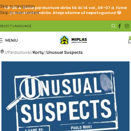
Skip to navigation
08-06 d. fizinė parduotuvė dirbs tik iki 14 val., 08-07 d. fizinė
Skip to main content
parduotuvė nedirbs. Atsiprašoime už nepatogumus! 🎲
SELECT LANGUAGE
MENIU
/
Parduotuvė
/
Kortų
/
Unusual Suspects