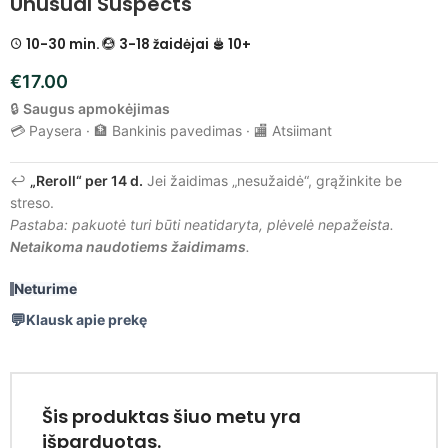
Unusual Suspects
10-30 min.
3-18 žaidėjai
10+
€
17.00
🔒
Saugus apmokėjimas
💳 Paysera · 🏦 Bankinis pavedimas · 🏬 Atsiimant
↩️
„Reroll“ per 14 d.
Jei žaidimas „nesužaidė“, grąžinkite be
streso.
Pastaba: pakuotė turi būti neatidaryta, plėvelė nepažeista.
Netaikoma naudotiems žaidimams
.
Neturime
Klausk apie prekę
Šis produktas šiuo metu yra
išparduotas.