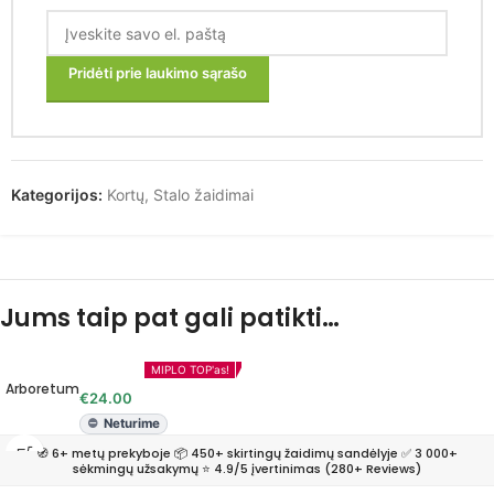
Pridėti prie laukimo sąrašo
Kategorijos:
Kortų
,
Stalo žaidimai
Jums taip pat gali patikti…
MIPLO TOP'as!
Arboretum
€
24.00
Neturime
🧭 6+ metų prekyboje 📦 450+ skirtingų žaidimų sandėlyje ✅ 3 000+
sėkmingų užsakymų ⭐ 4.9/5 įvertinimas (280+ Reviews)