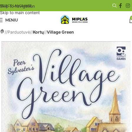
SELECT LANGUAGE
Skip to navigation
Skip to main content
MENIU
/
Parduotuvė
/
Kortų
/
Village Green