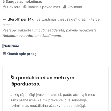
🔒
Saugus apmokėjimas
💳 Paysera · 🏦 Bankinis pavedimas · 🏬 Atsiimant
↩️
„Reroll“ per 14 d.
Jei žaidimas „nesužaidė“, grąžinkite be
streso.
Pastaba: pakuotė turi būti neatidaryta, plėvelė nepažeista.
Netaikoma naudotiems žaidimams
.
Neturime
Klausk apie prekę
Šis produktas šiuo metu yra
išparduotas.
Jokių rūpesčių! Įveskite savo el. pašto adresą ir mes
jums pranešime, kai tik prekė vėl bus sandėlyje
(priminimas neužtikrina užsakymo pas tiekėją).