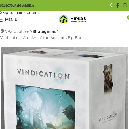
SELECT LANGUAGE
Skip to navigation
Skip to main content
MENIU
/
Parduotuvė
/
Strateginiai
/
Vindication: Archive of the Ancients Big Box