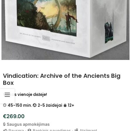
Vindication: Archive of the Ancients Big
Box
Viskas vienoje dėžėje!
45-150 min.
2-5 žaidėjai
12+
€
269.00
🔒
Saugus apmokėjimas
💳 Paysera · 🏦 Bankinis pavedimas · 🏬 Atsiimant