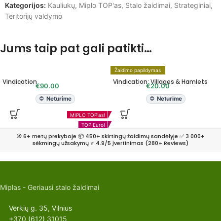
Kategorijos:
Kauliukų
,
Miplo TOP'as
,
Stalo žaidimai
,
Strateginiai
,
Teritorijų valdymo
Jums taip pat gali patikti…
Žaidimo papildymas
Vindication
Vindication: Villages & Hamlets
€
90.00
€
20.00
Neturime
Neturime
MIPLO TOP'as!
TOP Euro!
🧭 6+ metų prekyboje 📦 450+ skirtingų žaidimų sandėlyje ✅ 3 000+
sėkmingų užsakymų ⭐ 4.9/5 įvertinimas (280+ Reviews)
Miplas - Geriausi stalo žaidimai
Verkių g. 35, Vilnius
+370 (612) 31015