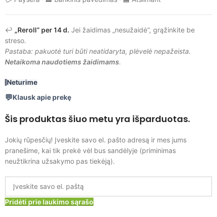
↩️
„Reroll“ per 14 d.
Jei žaidimas „nesužaidė“, grąžinkite be
streso.
Pastaba: pakuotė turi būti neatidaryta, plėvelė nepažeista.
Netaikoma naudotiems žaidimams
.
Neturime
Klausk apie prekę
Šis produktas šiuo metu yra išparduotas.
Jokių rūpesčių! Įveskite savo el. pašto adresą ir mes jums
pranešime, kai tik prekė vėl bus sandėlyje (priminimas
neužtikrina užsakymo pas tiekėją).
Pridėti prie laukimo sąrašo