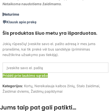
Netaikoma naudotiems žaidimams
.
Neturime
Klausk apie prekę
Šis produktas šiuo metu yra išparduotas.
Jokių rūpesčių! Įveskite savo el. pašto adresą ir mes jums
pranešime, kai tik prekė vėl bus sandėlyje (priminimas
neužtikrina užsakymo pas tiekėją).
Pridėti prie laukimo sąrašo
Kategorijos:
Kortų
,
Nereikalauja kalbos žinių
,
Stalo žaidimai
,
Žaidimai dviems
,
Žaidimų papildymai
Jums taip pat gali patikti…