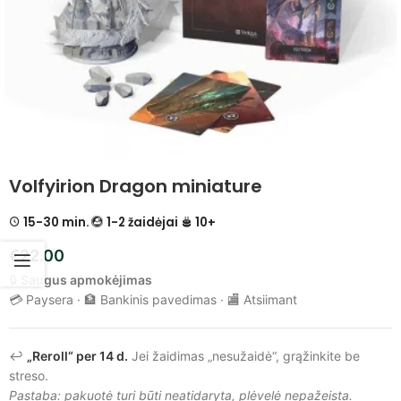
Volfyirion Dragon miniature
15-30 min.
1-2 žaidėjai
10+
€
22.00
🔒
Saugus apmokėjimas
💳 Paysera · 🏦 Bankinis pavedimas · 🏬 Atsiimant
↩️
„Reroll“ per 14 d.
Jei žaidimas „nesužaidė“, grąžinkite be
streso.
Pastaba: pakuotė turi būti neatidaryta, plėvelė nepažeista.