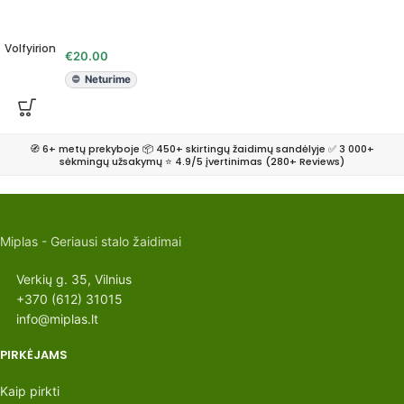
Volfyirion
€
20.00
Neturime
🧭 6+ metų prekyboje 📦 450+ skirtingų žaidimų sandėlyje ✅ 3 000+
sėkmingų užsakymų ⭐ 4.9/5 įvertinimas (280+ Reviews)
Miplas - Geriausi stalo žaidimai
Verkių g. 35, Vilnius
+370 (612) 31015
info@miplas.lt
PIRKĖJAMS
Kaip pirkti