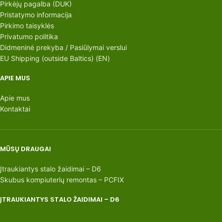
Pirkėjų pagalba (DUK)
Pristatymo informacija
Pirkimo taisyklės
Privatumo politika
Didmeninė prekyba / Pasiūlymai verslui
EU Shipping (outside Baltics) (EN)
APIE MUS
Apie mus
Kontaktai
MŪSŲ DRAUGAI
Įtraukiantys stalo žaidimai – D6
Skubus kompiuterių remontas – PCFIX
ĮTRAUKIANTYS STALO ŽAIDIMAI – D6