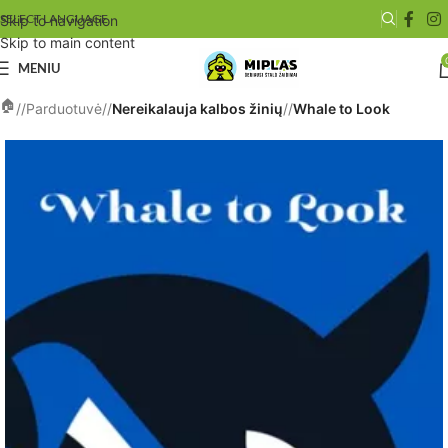
SELECT LANGUAGE
Skip to navigation
Skip to main content
MENIU
/
Parduotuvė
/
Nereikalauja kalbos žinių
/
Whale to Look