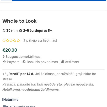
Whale to Look
30 min.
2-5 žaidėjai
8+
(
1
pirkėjo atsiliepimas)
€
20.00
🔒
Saugus apmokėjimas
💳 Paysera · 🏦 Bankinis pavedimas · 🏬 Atsiimant
↩️
„Reroll“ per 14 d.
Jei žaidimas „nesužaidė“, grąžinkite be
streso.
Pastaba: pakuotė turi būti neatidaryta, plėvelė nepažeista.
Netaikoma naudotiems žaidimams
.
Neturime
Klausk apie prekę