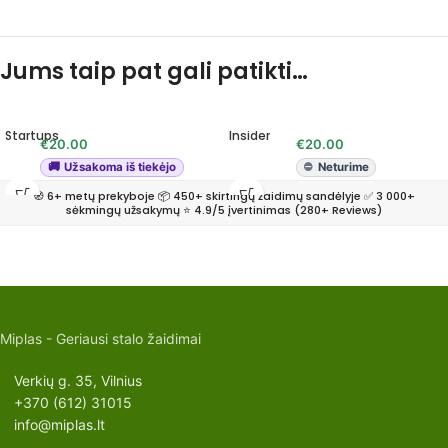
Jums taip pat gali patikti…
Startups
Insider
€
20.00
€
20.00
Užsakoma iš tiekėjo
Neturime
🧭 6+ metų prekyboje 📦 450+ skirtingų žaidimų sandėlyje ✅ 3 000+
sėkmingų užsakymų ⭐ 4.9/5 įvertinimas (280+ Reviews)
Miplas - Geriausi stalo žaidimai
Verkių g. 35, Vilnius
+370 (612) 31015
info@miplas.lt