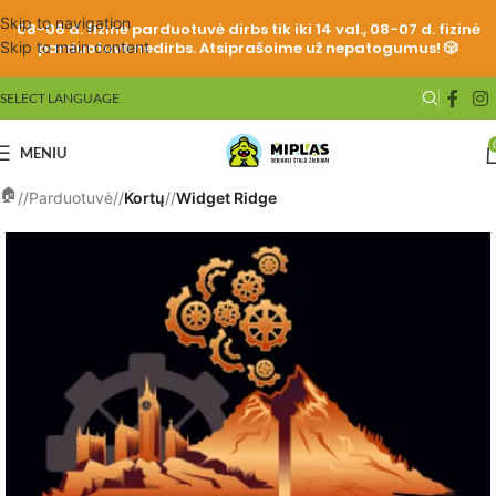
Skip to navigation
08-06 d. fizinė parduotuvė dirbs tik iki 14 val., 08-07 d. fizinė
Skip to main content
parduotuvė nedirbs. Atsiprašoime už nepatogumus! 🎲
SELECT LANGUAGE
MENIU
/
Parduotuvė
/
Kortų
/
Widget Ridge