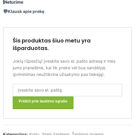
Neturime
Klausk apie prekę
Šis produktas šiuo metu yra
išparduotas.
Jokių rūpesčių! Įveskite savo el. pašto adresą ir mes
jums pranešime, kai tik prekė vėl bus sandėlyje
(priminimas neužtikrina užsakymo pas tiekėją).
Pridėti prie laukimo sąrašo
Kategorijos:
Kortų
,
Stalo žaidimai
,
Žaidimai dviems