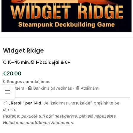
Widget Ridge
15-45 min.
1-2 žaidėjai
8+
€
20.00
🔒
Saugus apmokėjimas
💳 Paysera · 🏦 Bankinis pavedimas · 🏬 Atsiimant
↩️
„Reroll“ per 14 d.
Jei žaidimas „nesužaidė“, grąžinkite be
streso.
Pastaba: pakuotė turi būti neatidaryta, plėvelė nepažeista.
Netaikoma naudotiems žaidimams
.