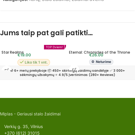
Jums taip pat gali patikti…
MIPLO TOP'as!
TOP Kortų!
TOP Dviem!
Star Realms
Eternal: Chronicles of the Throne
€
19.00
€
26.00
Neturime
Liko tik 1 vnt.
🧭 6+ metų prekyboje 📦 450+ skirtingų žaidimų sandėlyje ✅ 3 000+
sėkmingų užsakymų ⭐ 4.9/5 įvertinimas (280+ Reviews)
Miplas - Geriausi stalo žaidimai
Verkių g. 35, Vilnius
+370 (612) 31015