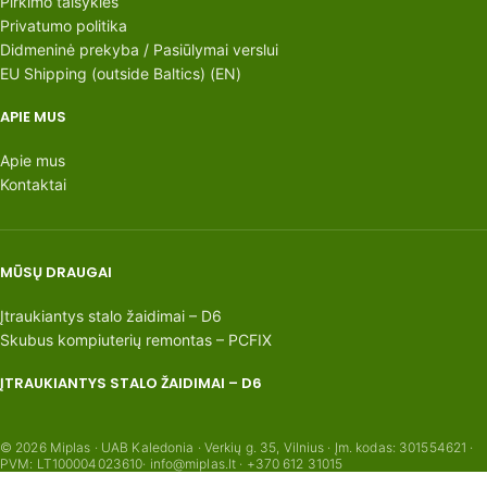
Pirkimo taisyklės
Privatumo politika
Didmeninė prekyba / Pasiūlymai verslui
EU Shipping (outside Baltics) (EN)
APIE MUS
Apie mus
Kontaktai
MŪSŲ DRAUGAI
Įtraukiantys stalo žaidimai – D6
Skubus kompiuterių remontas – PCFIX
ĮTRAUKIANTYS STALO ŽAIDIMAI – D6
© 2026 Miplas · UAB Kaledonia · Verkių g. 35, Vilnius · Įm. kodas: 301554621 ·
PVM: LT100004023610· info@miplas.lt · +370 612 31015