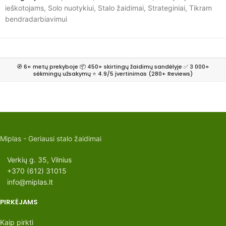
ieškotojams
,
Solo nuotykiui
,
Stalo žaidimai
,
Strateginiai
,
Tikram
bendradarbiavimui
🧭 6+ metų prekyboje 📦 450+ skirtingų žaidimų sandėlyje ✅ 3 000+
sėkmingų užsakymų ⭐ 4.9/5 įvertinimas (280+ Reviews)
Miplas - Geriausi stalo žaidimai
Verkių g. 35, Vilnius
+370 (612) 31015
info@miplas.lt
PIRKĖJAMS
Kaip pirkti