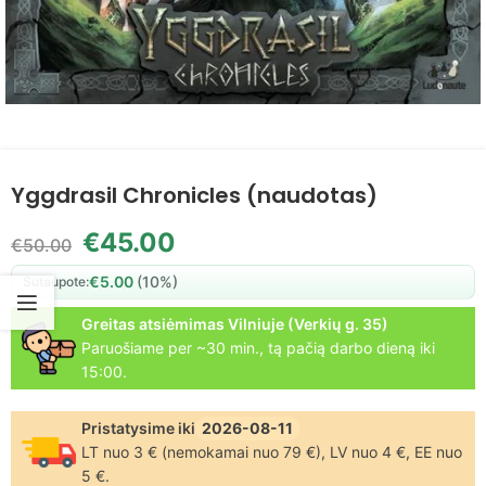
Yggdrasil Chronicles (naudotas)
€
45.00
€
50.00
€
5.00
(10%)
Sutaupote:
Greitas atsiėmimas Vilniuje (Verkių g. 35)
Paruošiame per ~30 min., tą pačią darbo dieną iki
15:00.
Pristatysime iki
2026-08-11
LT nuo 3 € (nemokamai nuo 79 €), LV nuo 4 €, EE nuo
5 €.