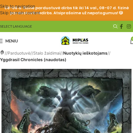
Skip to navigation
08-06 d. fizinė parduotuvė dirbs tik iki 14 val., 08-07 d. fizinė
Skip to main content
parduotuvė nedirbs. Atsiprašoime už nepatogumus! 🎲
SELECT LANGUAGE
MENIU
/
Parduotuvė
/
Stalo žaidimai
/
Nuotykių ieškotojams
/
Yggdrasil Chronicles (naudotas)