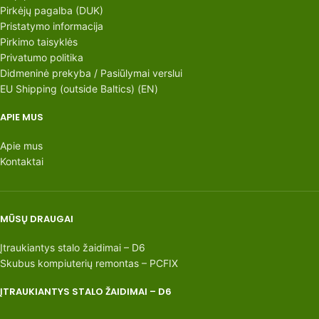
Pirkėjų pagalba (DUK)
Pristatymo informacija
Pirkimo taisyklės
Privatumo politika
Didmeninė prekyba / Pasiūlymai verslui
EU Shipping (outside Baltics) (EN)
APIE MUS
Apie mus
Kontaktai
MŪSŲ DRAUGAI
Įtraukiantys stalo žaidimai – D6
Skubus kompiuterių remontas – PCFIX
ĮTRAUKIANTYS STALO ŽAIDIMAI – D6