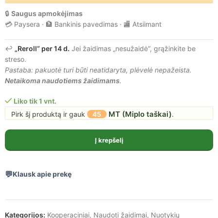
🔒
Saugus apmokėjimas
💳 Paysera · 🏦 Bankinis pavedimas · 🏬 Atsiimant
↩️
„Reroll“ per 14 d.
Jei žaidimas „nesužaidė“, grąžinkite be
streso.
Pastaba: pakuotė turi būti neatidaryta, plėvelė nepažeista.
Netaikoma naudotiems žaidimams
.
Liko tik 1 vnt.
MT (Miplo taškai)
Pirk šį produktą ir gauk
45
.
Į krepšelį
Klausk apie prekę
Kategorijos:
Kooperaciniai
,
Naudoti žaidimai
,
Nuotykių