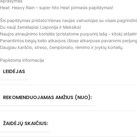
Aprašymas
Heat: Heavy Rain – super hito Heat pirmasis papildymas!
Šis papildymas pristato:Vienas naujas vairuotojas su visais pagrindin
Du nauji žemėlapiai (Japonija ir Meksika)
Naujos atnaujinimo kortelės (pristatome purpurinį lašą – kitokį atšalimą
Panardintos bėgių kelio atkarpos (šiose atkarpose pavaroms perjungt
Daugiau karščio, streso, čempionato, rėmimo ir įvykių kortelių.
Papildoma informacija
LEIDĖJAS
REKOMENDUOJAMAS AMŽIUS (NUO):
ŽAIDĖJŲ SKAIČIUS: