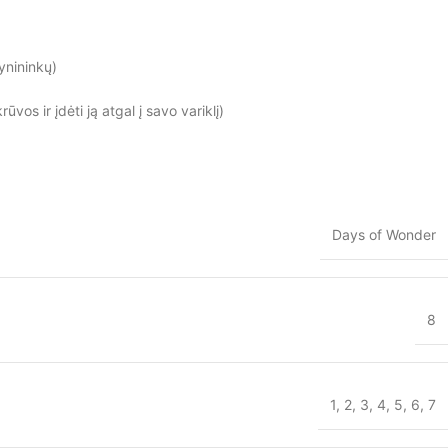
ynininkų)
vos ir įdėti ją atgal į savo variklį)
Days of Wonder
8
1
,
2
,
3
,
4
,
5
,
6
,
7