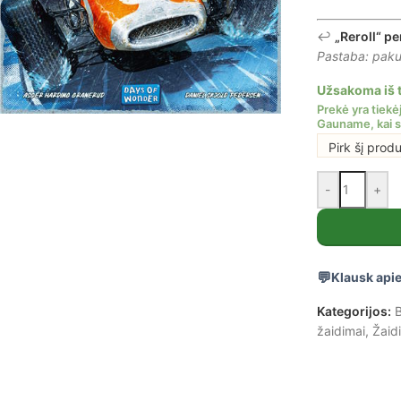
↩️
„Reroll“ pe
Pastaba: pakuo
Užsakoma iš t
Pirk šį prod
-
+
Klausk apie
Kategorijos:
B
žaidimai
,
Žaid