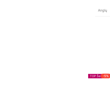
Anglų
BGG TOP 100
MIPLO TOP'as!
-5%
TOP Šeimai!