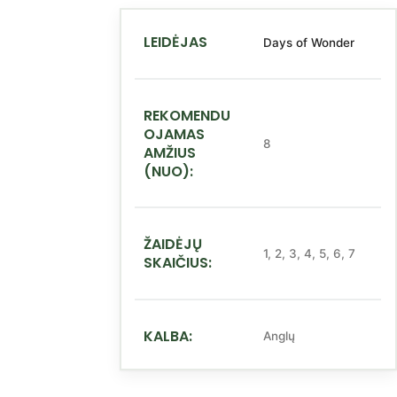
LEIDĖJAS
Days of Wonder
REKOMENDU
OJAMAS
8
AMŽIUS
(NUO):
ŽAIDĖJŲ
1
,
2
,
3
,
4
,
5
,
6
,
7
SKAIČIUS:
KALBA:
Anglų