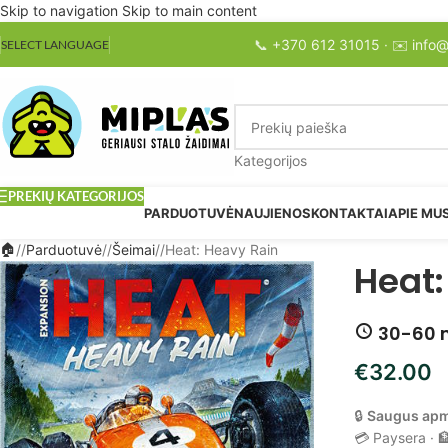
Skip to navigation
Skip to main content
📞
+370 612 31015
· ✉️
info@
SELECT LANGUAGE
Kategorijos
PREKIŲ KATEGORIJOS
PARDUOTUVĖ
NAUJIENOS
KONTAKTAI
APIE MU
/
Parduotuvė
/
Šeimai
/
Heat: Heavy Rain
Heat:
30-60 
€
32.00
🔒
Saugus ap
💳 Paysera · 