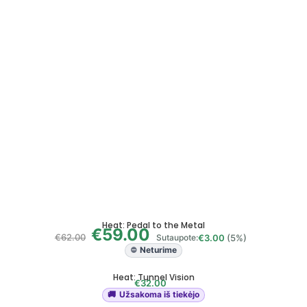
Heat: Pedal to the Metal
€
59.00
€
62.00
€
3.00
(5%)
Sutaupote:
Neturime
Heat: Tunnel Vision
€
32.00
Užsakoma iš tiekėjo