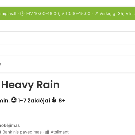
miplas.lt
· 🕐 I–IV 10:00–16:00, V 10:00–15:00 · 📍
Verkių g. 35, Vilni
S
 Heavy Rain
min.
1-7 žaidėjai
8+
mokėjimas
 Bankinis pavedimas · 🏬 Atsiimant