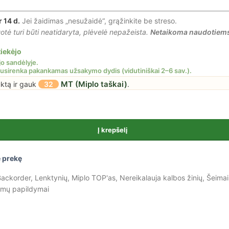
r 14 d.
Jei žaidimas „nesužaidė“, grąžinkite be streso.
tė turi būti neatidaryta, plėvelė nepažeista.
Netaikoma naudotiem
iekėjo
MT (Miplo taškai)
uktą ir gauk
32
.
Į krepšelį
 prekę
ackorder
,
Lenktynių
,
Miplo TOP'as
,
Nereikalauja kalbos žinių
,
Šeimai
imų papildymai