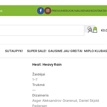
us
PRENUMERUOK NAUJIENAS!
KONTAKTAI
0
€
0.
SUTAUPYK!
SUPER SALE!
GAUSIME JAU GREITAI
MIPLO KLUBAS
Heat: Heavy Rain
Žaidėjai
1–7
Trukmė
—
Dizaineris
Asger Aleksandrov Granerud, Daniel Skjold
Pedersen