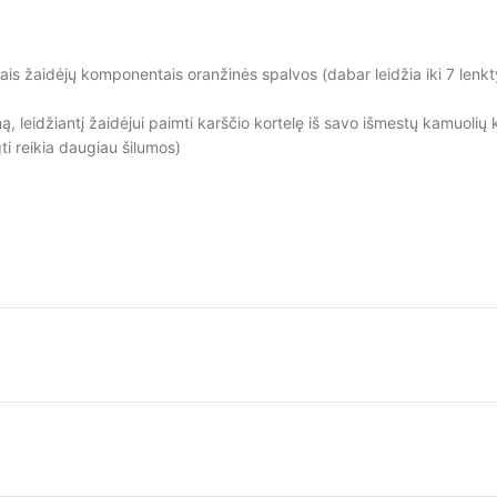
iais žaidėjų komponentais oranžinės spalvos (dabar leidžia iki 7 lenkt
, leidžiantį žaidėjui paimti karščio kortelę iš savo išmestų kamuolių krū
i reikia daugiau šilumos)