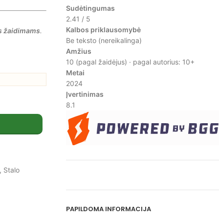
Sudėtingumas
2.41 / 5
Kalbos priklausomybė
s žaidimams
.
Be teksto (nereikalinga)
Amžius
10 (pagal žaidėjus) · pagal autorius: 10+
Metai
2024
Įvertinimas
8.1
,
Stalo
PAPILDOMA INFORMACIJA