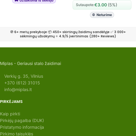
Užsakoma iš tiekėjo
€
3.00
(5%)
Sutaupote:
Neturime
🧭 6+ metų prekyboje 📦 450+ skirtingų žaidimų sandėlyje ✅ 3 000+
sėkmingų užsakymų ⭐ 4.9/5 įvertinimas (280+ Reviews)
Miplas - Geriausi stalo žaidimai
Verkių g. 35, Vilnius
+370 (612) 31015
info@miplas.lt
PIRKĖJAMS
Kaip pirkti
Pirkėjų pagalba (DUK)
Pristatymo informacija
Pirkimo taisyklės