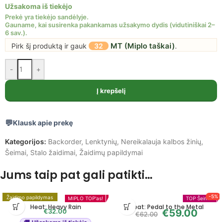
Užsakoma iš tiekėjo
MT (Miplo taškai)
Pirk šį produktą ir gauk
32
.
-
+
Į krepšelį
Klausk apie prekę
Kategorijos:
Backorder
,
Lenktynių
,
Nereikalauja kalbos žinių
,
Šeimai
,
Stalo žaidimai
,
Žaidimų papildymai
Jums taip pat gali patikti…
BGG TOP 100
MIPLO TOP'as!
-5%
Žaidimo papildymas
MIPLO TOP'as!
TOP Šeimai!
Heat: Heavy Rain
Heat: Pedal to the Metal
€
32.00
€
59.00
€
62.00