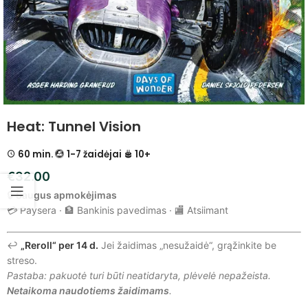
Heat: Tunnel Vision
60 min.
1-7 žaidėjai
10+
€
32.00
🔒
Saugus apmokėjimas
💳 Paysera · 🏦 Bankinis pavedimas · 🏬 Atsiimant
↩️
„Reroll“ per 14 d.
Jei žaidimas „nesužaidė“, grąžinkite be
streso.
Pastaba: pakuotė turi būti neatidaryta, plėvelė nepažeista.
Netaikoma naudotiems žaidimams
.