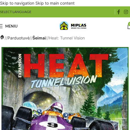
Skip to navigation
Skip to main content
08-06 d. fizinė parduotuvė dirbs tik iki 14 val., 08-07 d. fizinė
SELECT LANGUAGE
parduotuvė nedirbs. Atsiprašoime už nepatogumus! 🎲
MENIU
/
Parduotuvė
/
Šeimai
/
Heat: Tunnel Vision