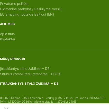
Privatumo politika
Didmeninė prekyba / Pasiūlymai verslui
EU Shipping (outside Baltics) (EN)
APIE MUS
Apie mus
Kontaktai
MŪSŲ DRAUGAI
Įtraukiantys stalo žaidimai – D6
Skubus kompiuterių remontas – PCFIX
ĮTRAUKIANTYS STALO ŽAIDIMAI – D6
© 2026 Miplas · UAB Kaledonia · Verkių g. 35, Vilnius · Įm. kodas: 301554621 ·
PVM: LT100004023610· info@miplas.lt · +370 612 31015