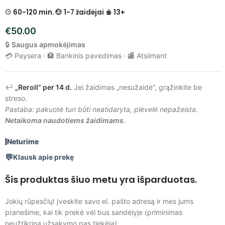
60-120 min.
1-7 žaidėjai
13+
€
50.00
🔒
Saugus apmokėjimas
💳 Paysera · 🏦 Bankinis pavedimas · 🏬 Atsiimant
↩️
„Reroll“ per 14 d.
Jei žaidimas „nesužaidė“, grąžinkite be
streso.
Pastaba: pakuotė turi būti neatidaryta, plėvelė nepažeista.
Netaikoma naudotiems žaidimams
.
Neturime
Klausk apie prekę
Šis produktas šiuo metu yra išparduotas.
Jokių rūpesčių! Įveskite savo el. pašto adresą ir mes jums
pranešime, kai tik prekė vėl bus sandėlyje (priminimas
neužtikrina užsakymo pas tiekėją).