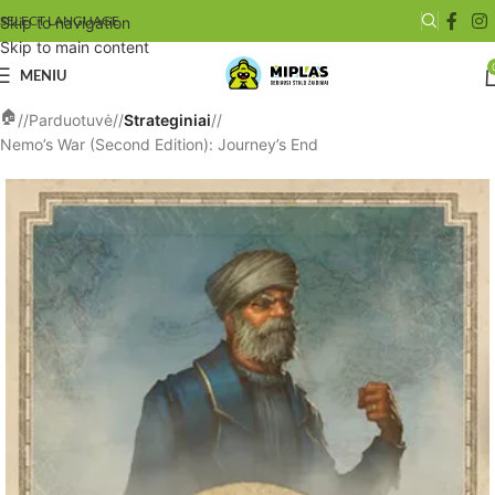
SELECT LANGUAGE
Skip to navigation
Skip to main content
MENIU
/
Parduotuvė
/
Strateginiai
/
Nemo’s War (Second Edition): Journey’s End