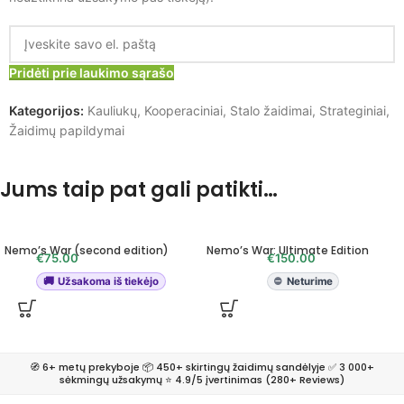
Pridėti prie laukimo sąrašo
Kategorijos:
Kauliukų
,
Kooperaciniai
,
Stalo žaidimai
,
Strateginiai
,
Žaidimų papildymai
Jums taip pat gali patikti…
Nemo’s War (second edition)
Nemo’s War: Ultimate Edition
€
75.00
€
150.00
Užsakoma iš tiekėjo
Neturime
🧭 6+ metų prekyboje 📦 450+ skirtingų žaidimų sandėlyje ✅ 3 000+
sėkmingų užsakymų ⭐ 4.9/5 įvertinimas (280+ Reviews)