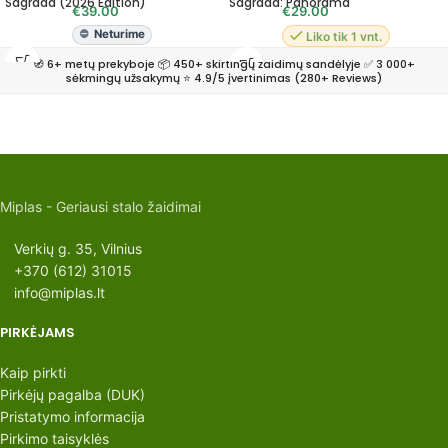
Sagrada (2026 Edition)
Sagrada: Panorama
SUPER HITAS!
Žaidimo papildymas
€
39.00
€
29.00
Neturime
Liko tik 1 vnt.
🧭 6+ metų prekyboje 📦 450+ skirtingų žaidimų sandėlyje ✅ 3 000+
sėkmingų užsakymų ⭐ 4.9/5 įvertinimas (280+ Reviews)
Miplas - Geriausi stalo žaidimai
Verkių g. 35, Vilnius
+370 (612) 31015
info@miplas.lt
PIRKĖJAMS
Kaip pirkti
Pirkėjų pagalba (DUK)
Pristatymo informacija
Pirkimo taisyklės