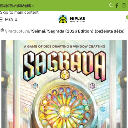
SELECT LANGUAGE
Skip to navigation
Skip to main content
MENIU
/
Parduotuvė
/
Šeimai
/
Sagrada (2026 Edition) (pažeista dėžė)