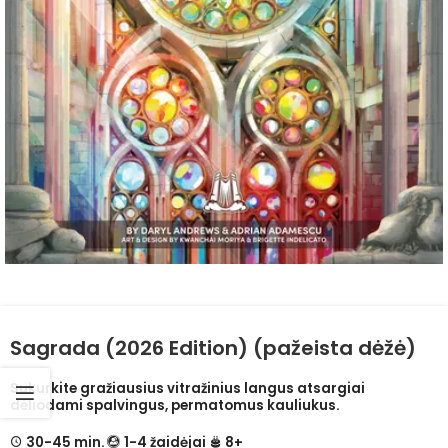
Sagrada (2026 Edition) (pažeista dėžė)
Sukurkite gražiausius vitražinius langus atsargiai
dėliodami spalvingus, permatomus kauliukus.
30-45 min.
1-4 žaidėjai
8+