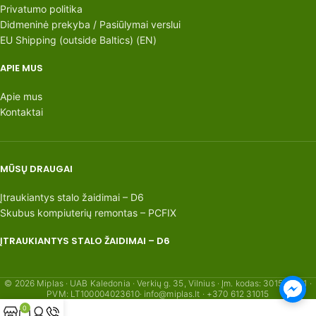
Privatumo politika
Didmeninė prekyba / Pasiūlymai verslui
EU Shipping (outside Baltics) (EN)
APIE MUS
Apie mus
Kontaktai
MŪSŲ DRAUGAI
Įtraukiantys stalo žaidimai – D6
Skubus kompiuterių remontas – PCFIX
ĮTRAUKIANTYS STALO ŽAIDIMAI – D6
© 2026 Miplas · UAB Kaledonia · Verkių g. 35, Vilnius · Įm. kodas: 301554621 ·
PVM: LT100004023610· info@miplas.lt · +370 612 31015
0