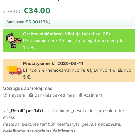
€
34.00
€
39.00
€
5.00
(13%)
Sutaupote:
Greitas atsiėmimas Vilniuje (Verkių g. 35)
Paruošiame per ~30 min., tą pačią darbo dieną iki
15:00.
Pristatysime iki
2026-08-11
LT nuo 3 € (nemokamai nuo 79 €), LV nuo 4 €, EE nuo
5 €.
🔒
Saugus apmokėjimas
💳 Paysera · 🏦 Bankinis pavedimas · 🏬 Atsiimant
↩️
„Reroll“ per 14 d.
Jei žaidimas „nesužaidė“, grąžinkite be
streso.
Pastaba: pakuotė turi būti neatidaryta, plėvelė nepažeista.
Netaikoma naudotiems žaidimams
.