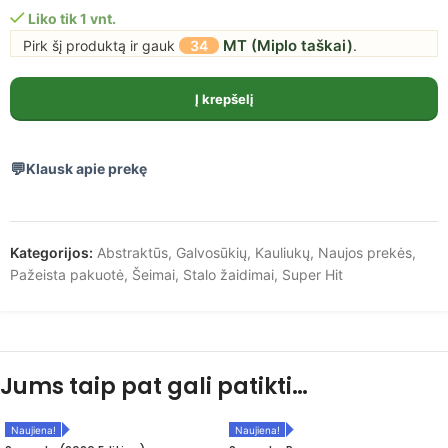
Liko tik 1 vnt.
MT (Miplo taškai)
Pirk šį produktą ir gauk
34
.
Į krepšelį
Klausk apie prekę
Kategorijos:
Abstraktūs
,
Galvosūkių
,
Kauliukų
,
Naujos prekės
,
Pažeista pakuotė
,
Šeimai
,
Stalo žaidimai
,
Super Hit
Jums taip pat gali patikti…
Naujiena!
Naujiena!